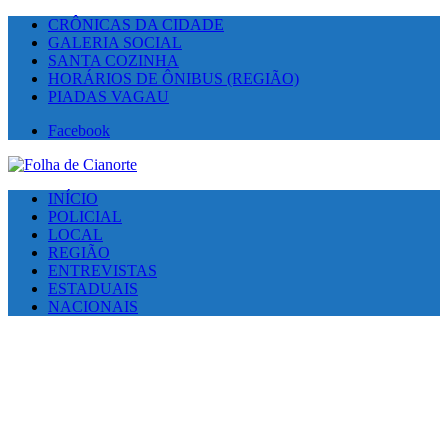
CRÔNICAS DA CIDADE
GALERIA SOCIAL
SANTA COZINHA
HORÁRIOS DE ÔNIBUS (REGIÃO)
PIADAS VAGAU
Facebook
INÍCIO
POLICIAL
LOCAL
REGIÃO
ENTREVISTAS
ESTADUAIS
NACIONAIS