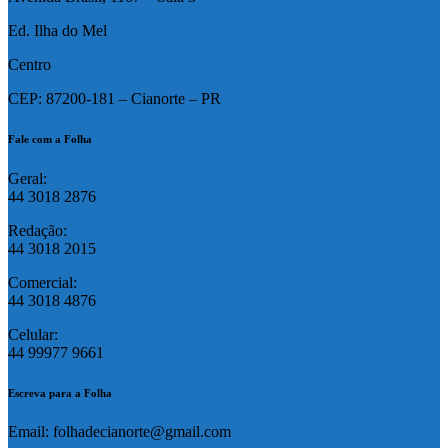
Ed. Ilha do Mel
Centro
CEP: 87200-181 – Cianorte – PR
Fale com a Folha
Geral:
44 3018 2876
Redação:
44 3018 2015
Comercial:
44 3018 4876
Celular:
44 99977 9661
Escreva para a Folha
Email: folhadecianorte@gmail.com