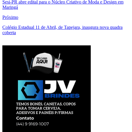
Sesi-PR abre edital para o Núcleo Criativo de Moda e Design em
Maringá
Próximo
Colégio Estadual 11 de Abril, de Tapejara, inaugura nova quadra
coberta