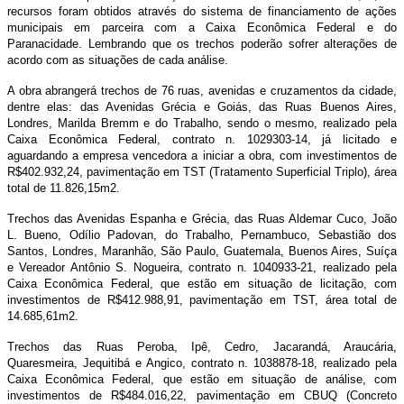
recursos foram obtidos através do sistema de financiamento de ações
municipais em parceira com a Caixa Econômica Federal e do
Paranacidade. Lembrando que os trechos poderão sofrer alterações de
acordo com as situações de cada análise.
A obra abrangerá trechos de 76 ruas, avenidas e cruzamentos da cidade,
dentre elas: das Avenidas Grécia e Goiás, das Ruas Buenos Aires,
Londres, Marilda Bremm e do Trabalho, sendo o mesmo, realizado pela
Caixa Econômica Federal, contrato n. 1029303-14, já licitado e
aguardando a empresa vencedora a iniciar a obra, com investimentos de
R$402.932,24, pavimentação em TST (Tratamento Superficial Triplo), área
total de 11.826,15m2.
Trechos das Avenidas Espanha e Grécia, das Ruas Aldemar Cuco, João
L. Bueno, Odílio Padovan, do Trabalho, Pernambuco, Sebastião dos
Santos, Londres, Maranhão, São Paulo, Guatemala, Buenos Aires, Suíça
e Vereador Antônio S. Nogueira, contrato n. 1040933-21, realizado pela
Caixa Econômica Federal, que estão em situação de licitação, com
investimentos de R$412.988,91, pavimentação em TST, área total de
14.685,61m2.
Trechos das Ruas Peroba, Ipê, Cedro, Jacarandá, Araucária,
Quaresmeira, Jequitibá e Angico, contrato n. 1038878-18, realizado pela
Caixa Econômica Federal, que estão em situação de análise, com
investimentos de R$484.016,22, pavimentação em CBUQ (Concreto