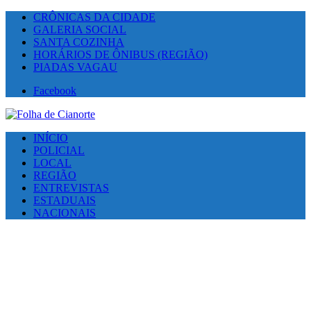
CRÔNICAS DA CIDADE
GALERIA SOCIAL
SANTA COZINHA
HORÁRIOS DE ÔNIBUS (REGIÃO)
PIADAS VAGAU
Facebook
INÍCIO
POLICIAL
LOCAL
REGIÃO
ENTREVISTAS
ESTADUAIS
NACIONAIS