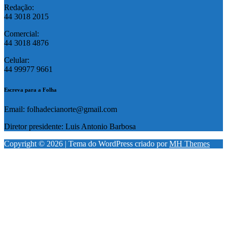
Redação:
44 3018 2015
Comercial:
44 3018 4876
Celular:
44 99977 9661
Escreva para a Folha
Email: folhadecianorte@gmail.com
Diretor presidente: Luis Antonio Barbosa
Copyright © 2026 | Tema do WordPress criado por
MH Themes