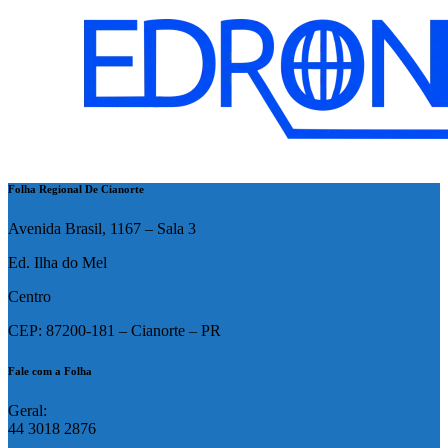
Folha Regional De Cianorte
Avenida Brasil, 1167 – Sala 3
Ed. Ilha do Mel
Centro
CEP: 87200-181 – Cianorte – PR
Fale com a Folha
Geral:
44 3018 2876