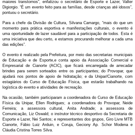
maiores transtornos”, enfatizou o secretário de Esporte e Lazer, Valter
Digiorgio. “É um evento feito para as famílias, desde crianças até idosos”,
pontuou o secretário.
Para a chefe da Divisão de Cultura, Silvana Camargo, “mais do que um
momento para prática esportiva e manifestações culturais, o evento é
uma oportunidade de lazer saudável para a participação de todos. Esta é
uma iniciativa que deu certo, e estamos procurando melhorar a cada uma
das edições”.
O evento é realizado pela Prefeitura, por meio das secretarias municipais
de Educação e de Esporte,e conta apoio da Associação Comercial e
Empresarial de Cianorte (ACIC), que ficará encarregada de arrecadar
brindes para serem sorteados entre os participantes; do Provopar, que
ajudará nos pontos de apoio de hidratação; e da Unipar/Cianorte, com
estagiários do Curso de Educação Física, que estarão trabalhando na
logística do evento e atividades de recreação.
Na ocasião, também participaram a coordenadora do Curso de Educação
Física da Unipar, Ellen Rodrigues; a coordenadora do Provopar, Neide
Ferreira; a assessora cultural, Anita Andrade; a assessora de
Comunicação, Liz Oswald; o instrutor técnico desportivo da Secretaria de
Esporte e Lazer, Nei Santos; e representantes dos grupos, Giro Livre MTB
Cianorte, Fábio Luiz Arduin, e Coruja, Geciony Ap. Schor Modena e
Cláudia Cristina Torres Silva.