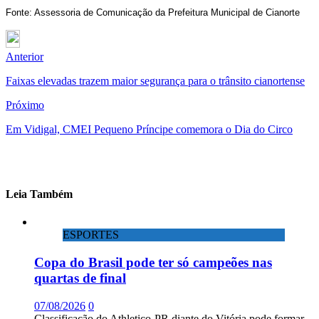
Fonte: Assessoria de Comunicação da Prefeitura Municipal de Cianorte
Anterior
Faixas elevadas trazem maior segurança para o trânsito cianortense
Próximo
Em Vidigal, CMEI Pequeno Príncipe comemora o Dia do Circo
Leia Também
ESPORTES
Copa do Brasil pode ter só campeões nas
quartas de final
07/08/2026
0
Classificação do Athletico-PR diante do Vitória pode formar