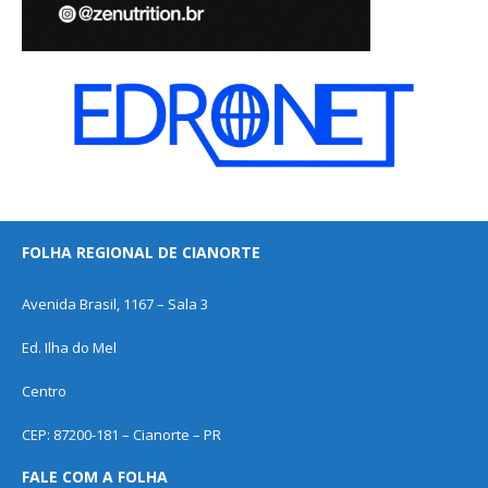
FOLHA REGIONAL DE CIANORTE
Avenida Brasil, 1167 – Sala 3
Ed. Ilha do Mel
Centro
CEP: 87200-181 – Cianorte – PR
FALE COM A FOLHA