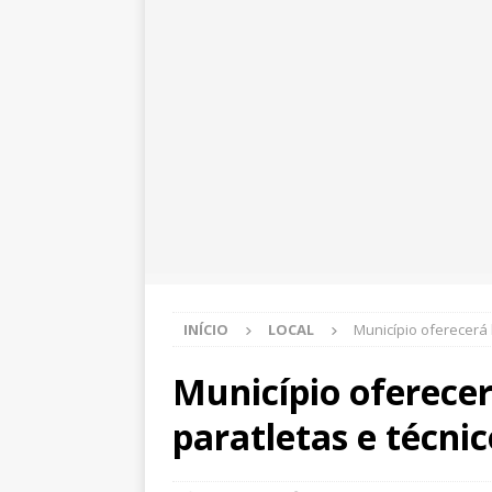
INÍCIO
LOCAL
Município oferecerá 
Município oferecer
paratletas e técnic