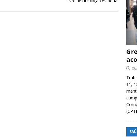
livro de circulação estadual
Gre
aco
06
Traba
11, 1
manté
cump
Compa
(CPT
SAÚ