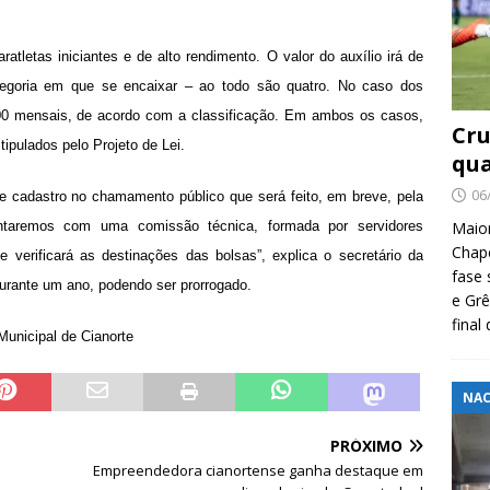
ratletas iniciantes e de alto rendimento. O valor do auxílio irá de
goria em que se encaixar – ao todo são quatro. No caso dos
800 mensais, de acordo com a classificação. Em ambos os casos,
Cru
tipulados pelo Projeto de Lei.
qua
06
de cadastro no chamamento público que será feito, em breve, pela
ontaremos com uma comissão técnica, formada por servidores
Maio
Chape
 verificará as destinações das bolsas”, explica o secretário da
fase 
 durante um ano, podendo ser prorrogado.
e Grê
final
Municipal de Cianorte
NAC
PRÓXIMO
Empreendedora cianortense ganha destaque em