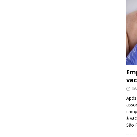
Emp
vac
06
Após
asso
camp
à vac
São 