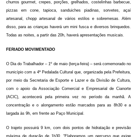
churros gourmet, crepes, porções, grelhados, costelinhas barbecue,
pizzas em cone, tapioca, sanduiches piadinas, sorvetes, açaí
artesanal, chopp artesanal de vários estilos e sobremesas. Além
disso, para as crianças haverá um mini fusca e diversos brinquedos.
Todas as noites, a partir das 20h, haverá apresentações musicais.
FERIADO MOVIMENTADO
O Dia do Trabalhador – 1º de maio (terça-feira) – será comemorado no
município com a 4ª Pedalada Cultural que, organizada pela Prefeitura,
por meio da Secretaria de Esporte e Lazer e da Divisão de Cultura,
com o apoio da Associação Comercial e Empresarial de Cianorte
(ACIC), acontecerá pela primeira vez no período da manhã. A
concentração e o alongamento estão marcados para as 8h30 e a
largada às 9h, em frente ao Paço Municipal.
O trajeto possuirá 9 km, com dois pontos de hidratação e previsão
máxima de duração de 1h30. “Elaboramos um percurso que exige