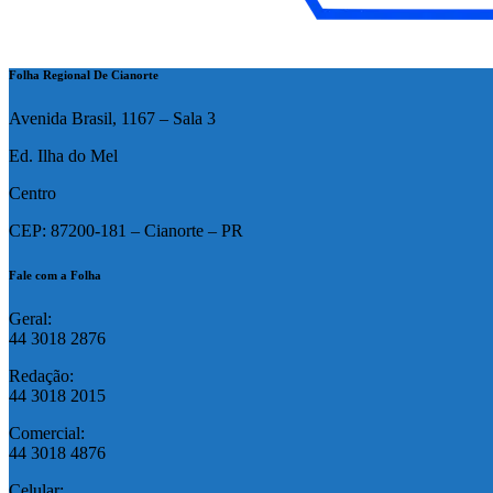
Folha Regional De Cianorte
Avenida Brasil, 1167 – Sala 3
Ed. Ilha do Mel
Centro
CEP: 87200-181 – Cianorte – PR
Fale com a Folha
Geral:
44 3018 2876
Redação:
44 3018 2015
Comercial:
44 3018 4876
Celular: