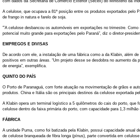
com dados da Secretaria de Comércio Exterior (Secex) do Ministério da Indú
A celulose, que ocupava a 81ª posição entre os produtos exportados pelo P
de frango in natura e farelo de soja.
“
A celulose desbancou os automóveis em exportações no trimestre. Como é
potencial muito grande para exportações pelo Paraná”, diz o diretor-presid
EMPREGOS E DIVISAS
De acordo com ele, a instalação de uma fábrica como a da Klabin, além d
positivos em outras áreas. “Um projeto desse se desdobra no aumento da p
de energia”, exemplifica.
QUINTO DO PAÍS
O Porto de Paranaguá, com forte atuação na movimentação de grãos e aut
produtos. China e Itália são os principais destinos da celulose exportada
A Klabin opera um terminal logístico a 5 quilômetros do cais do porto, que
celulose dentro da faixa primária do porto, com capacidade para 1,3 milhão
FÁBRICA
A unidade Puma, como foi batizada pela Klabin, possui capacidade anual de 
de celulose branqueada de fibra longa (pínus), parte convertida em celulose f