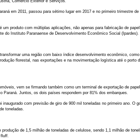
stria, Comércio Exterior e Serviços.
araná em 2011, passou para sétimo lugar em 2017 e no primeiro trimestre de 
 um produto com múltiplas aplicações, não apenas para fabricação de papel
ente do Instituto Paranaense de Desenvolvimento Econômico Social (Ipardes).
e transformar uma região com baixo índice desenvolvimento econômico, como
rodução florestal, nas exportações e na movimentação logística até o porto
omóveis, vem se firmando também como um terminal de exportação de papel 
 pelo Paraná. Juntos, os dois países respondem por 81% dos embarques.
 foi inaugurado com previsão de giro de 900 mil toneladas no primeiro ano. O 
 de toneladas.
produção de 1,5 milhão de toneladas de celulose, sendo 1,1 milhão de tonela
luff.