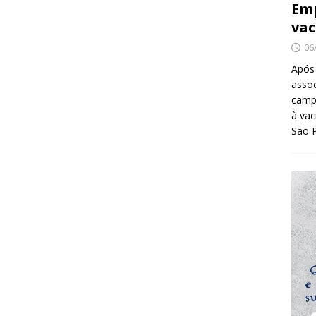
Emp
vac
06
Após
asso
camp
à vac
São 