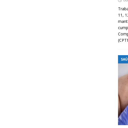
06
Traba
11, 1
manté
cump
Compa
(CPT
SAÚ