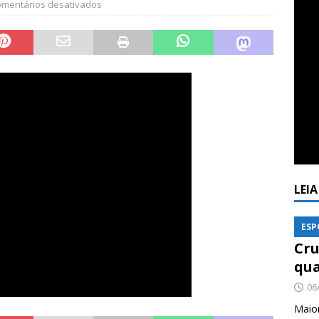
mentários desativados
LEI
ESP
Cru
qua
06
Maio