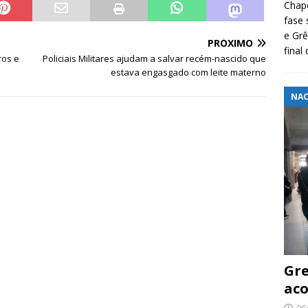
Chape
fase 
e Grê
PRÓXIMO
final
ros e
Policiais Militares ajudam a salvar recém-nascido que
estava engasgado com leite materno
NAC
Gre
aco