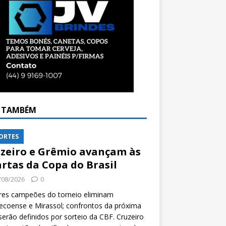
A TAMBÉM
ORTES
zeiro e Grêmio avançam às
rtas da Copa do Brasil
/08/2026
0
res campeões do torneio eliminam
coense e Mirassol; confrontos da próxima
serão definidos por sorteio da CBF. Cruzeiro