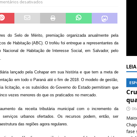
mentários desativados
res do Selo de Mérito, premiação organizada anualmente pela
os de Habitação (ABC). O troféu foi entregue a representantes da
m Nacional de Habitação de Interesse Social, em Salvador, pelo
.
LEI
diária lançado pela Cohapar em sua história e que tem a meta de
mentação em todo o Paraná até o fim de 2018. O modelo de gestão,
ESP
a licitação, e os subsídios do Governo do Estado permitiram que
Cru
 cinco vezes menores do que os praticados no mercado.
qua
06
 aumento da receita tributária municipal com o incremento da
 serviços urbanos ofertados. Os recursos podem, então, ser
Maio
aestrutura das regiões agora regulares.
Chape
fase 