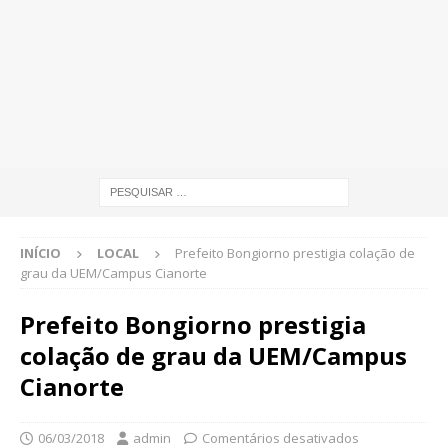
INÍCIO
LOCAL
Prefeito Bongiorno prestigia colação de
grau da UEM/Campus Cianorte
Prefeito Bongiorno prestigia
colação de grau da UEM/Campus
Cianorte
06/03/2018
admin
Comentários desativados