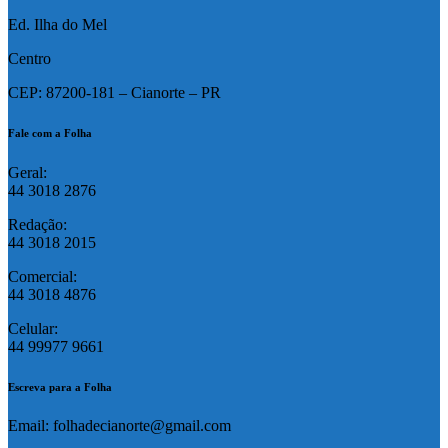
Ed. Ilha do Mel
Centro
CEP: 87200-181 – Cianorte – PR
Fale com a Folha
Geral:
44 3018 2876
Redação:
44 3018 2015
Comercial:
44 3018 4876
Celular:
44 99977 9661
Escreva para a Folha
Email: folhadecianorte@gmail.com