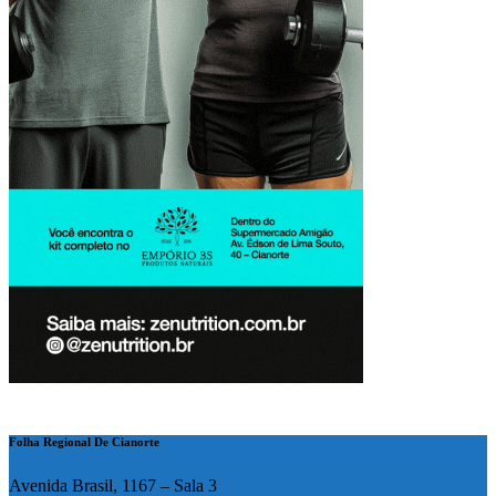
Folha Regional De Cianorte
Avenida Brasil, 1167 – Sala 3