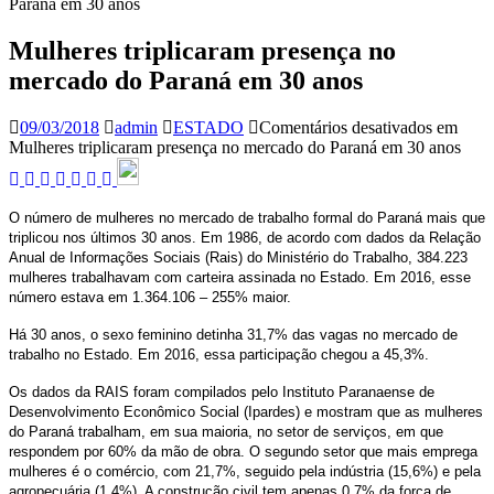
Paraná em 30 anos
Mulheres triplicaram presença no
mercado do Paraná em 30 anos
09/03/2018
admin
ESTADO
Comentários desativados
em
Mulheres triplicaram presença no mercado do Paraná em 30 anos
O número de mulheres no mercado de trabalho formal do Paraná mais que
triplicou nos últimos 30 anos. Em 1986, de acordo com dados da Relação
Anual de Informações Sociais (Rais) do Ministério do Trabalho, 384.223
mulheres trabalhavam com carteira assinada no Estado. Em 2016, esse
número estava em 1.364.106 – 255% maior.
Há 30 anos, o sexo feminino detinha 31,7% das vagas no mercado de
trabalho no Estado. Em 2016, essa participação chegou a 45,3%.
Os dados da RAIS foram compilados pelo Instituto Paranaense de
Desenvolvimento Econômico Social (Ipardes) e mostram que as mulheres
do Paraná trabalham, em sua maioria, no setor de serviços, em que
respondem por 60% da mão de obra. O segundo setor que mais emprega
mulheres é o comércio, com 21,7%, seguido pela indústria (15,6%) e pela
agropecuária (1,4%). A construção civil tem apenas 0,7% da força de