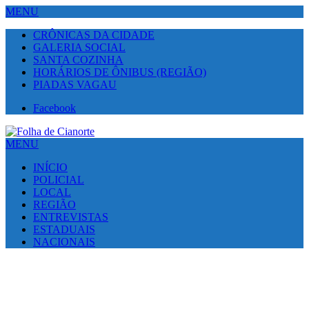
MENU
CRÔNICAS DA CIDADE
GALERIA SOCIAL
SANTA COZINHA
HORÁRIOS DE ÔNIBUS (REGIÃO)
PIADAS VAGAU
Facebook
MENU
INÍCIO
POLICIAL
LOCAL
REGIÃO
ENTREVISTAS
ESTADUAIS
NACIONAIS