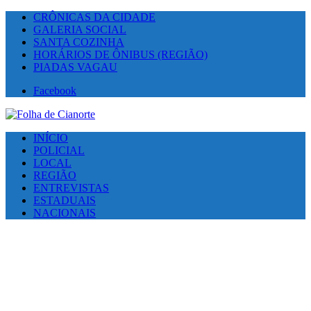
CRÔNICAS DA CIDADE
GALERIA SOCIAL
SANTA COZINHA
HORÁRIOS DE ÔNIBUS (REGIÃO)
PIADAS VAGAU
Facebook
INÍCIO
POLICIAL
LOCAL
REGIÃO
ENTREVISTAS
ESTADUAIS
NACIONAIS