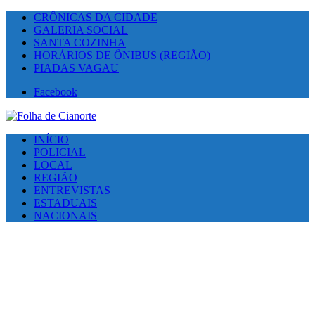
CRÔNICAS DA CIDADE
GALERIA SOCIAL
SANTA COZINHA
HORÁRIOS DE ÔNIBUS (REGIÃO)
PIADAS VAGAU
Facebook
INÍCIO
POLICIAL
LOCAL
REGIÃO
ENTREVISTAS
ESTADUAIS
NACIONAIS