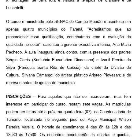
a montagem de uma rota e visitas a templos de Cianorte e de
Lunardelli.
O curso é ministrado pelo SENAC de Campo Mourão e acontece em
apenas quatro municípios do Paraná. “Acreditamos que, ao
proporcionar essa qualificação, contribuímos com a evolução da
qualidade no setor”, salientou a gerente executiva interina, Ana Maria
Pacheco. A aula inaugural ainda contou com a presença dos padres
Sérgio Carris (Santuário Eucarístico Diocesano) e Ivanil Pereira da
Silva (Paróquia Santa Rita de Cássia); da chefe da Divisão de
Cultura, Silvana Camargo; do artista plástico Aristeo Piovezan; e de
representantes de igrejas do município.
INSCRIÇÕES
– Para aqueles que não se inscreveram, mas têm
interesse em participar do curso, restam sete vagas. As matrículas
podem ser feitas até a próxima quarta-feira (07), na Coordenadoria de
Turismo, localizada no segundo piso do Paço Municipal Wilson
Ferreira Varella. O horário de atendimento é das 8h às 12h e das
13h30 às 17h30. Os encontros acontecerão as quartas e quintas-