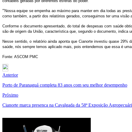
contábeis geradas por diferentes esferas do poder.
“
Nossa equipe se empenha ao máximo para manter em dia todas as prestaç
como também, a partir dos relatórios gerados, conseguimos ter uma visão a
Conforme o documento apresentado, do total de despesas com saúde obtida
são de origem da União, característica que, segundo o documento, indica u
Nesse sentido, o relatório ainda aponta que Cianorte investiu quase 29% d
saúde, nós sempre temos aplicado mais, pois entendemos que essa é uma pr
Fonte: ASCOM PMC
Anterior
Porto de Paranaguá completa 83 anos com seu melhor desempenho
Próximo
Cianorte marca presença na Cavalgada da 58ª Exposição Agropecuária