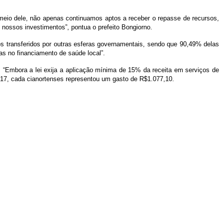
eio dele, não apenas continuamos aptos a receber o repasse de recursos,
 nossos investimentos”, pontua o prefeito Bongiorno.
s transferidos por outras esferas governamentais, sendo que 90,49% delas
as no financiamento de saúde local”.
a. “Embora a lei exija a aplicação mínima de 15% da receita em serviços de
017, cada cianortenses representou um gasto de R$1.077,10.