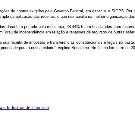
ões de contas exigidas pelo Governo Federal, em especial o SIOPS. Por m
mpla da aplicação das receitas, o que nos auxilia na melhor organização dos
s durante o período pelo município, 38,44% foram financiadas com recurso
m “grau de independência em relação a repasses de recursos de outras esfer
a sua receita de impostos e transferências constitucionais e legais na past
ioridade para a nossa cidade”, explica Bongiorno. No último bimestre de 2
 e Industrial de Londrina