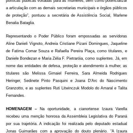
políticas públicas voltadas para as mulheres, bem como potencializar
a articulação com as demais secretarias municipais e órgãos públicos
de proteção”, pontuou a secretária de Assistência Social, Marlene
Benalia Bataglia.
Representando o Poder Público foram empossadas as servidoras
Aline Danieli Vignoto, Andreia Cristiane Pizani Domingues, Jaqueline
de Fatima Comar Souza e Rafaella Pereira Plaça, como titulares, e
Daniele Bondezan e Maria Zélia F. Pietraróia, como suplentes. Já, em
nome das entidades de defesa, proteção e atendimento à mulher, as
titulares são Melissa Gimaiel Ferreira, Sara Almeida Rodrigues
Heringer, Sedinete Pinto Pasquini e Joana D’Arc do Nascimento
Granzotto, e as suplentes Ruti Litwinczuk Modolo do Amaral e Talita
Fernandes.
HOMENAGEM –
Na oportunidade, a cianortense Izaura Varella
recebeu uma menção honrosa da Assembleia Legislativa do Paraná
por sua trajetória. A indicação foi realizada pelo deputado estadual
Jonas Guimarães com a aprovação do douto plenário. “A Izaura