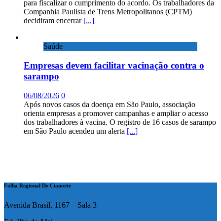
para fiscalizar o cumprimento do acordo. Os trabalhadores da
Companhia Paulista de Trens Metropolitanos (CPTM)
decidiram encerrar
[...]
Saúde
Empresas devem facilitar vacinação contra o
sarampo
06/08/2026
0
Após novos casos da doença em São Paulo, associação
orienta empresas a promover campanhas e ampliar o acesso
dos trabalhadores à vacina. O registro de 16 casos de sarampo
em São Paulo acendeu um alerta
[...]
Folha Regional De Cianorte
Avenida Brasil, 1167 – Sala 3