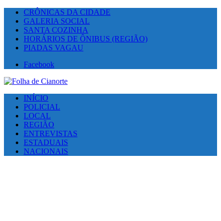
CRÔNICAS DA CIDADE
GALERIA SOCIAL
SANTA COZINHA
HORÁRIOS DE ÔNIBUS (REGIÃO)
PIADAS VAGAU
Facebook
INÍCIO
POLICIAL
LOCAL
REGIÃO
ENTREVISTAS
ESTADUAIS
NACIONAIS