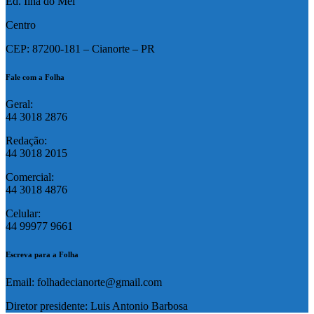
Ed. Ilha do Mel
Centro
CEP: 87200-181 – Cianorte – PR
Fale com a Folha
Geral:
44 3018 2876
Redação:
44 3018 2015
Comercial:
44 3018 4876
Celular:
44 99977 9661
Escreva para a Folha
Email: folhadecianorte@gmail.com
Diretor presidente: Luis Antonio Barbosa