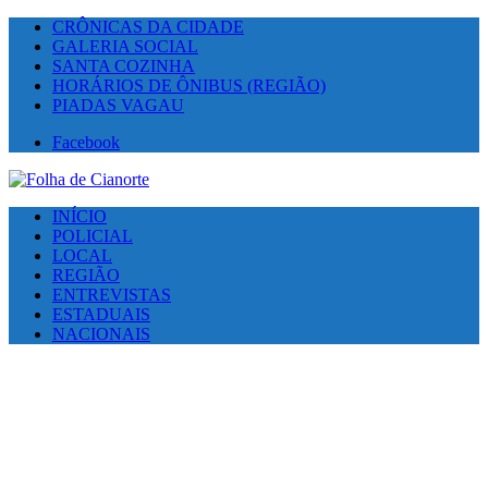
CRÔNICAS DA CIDADE
GALERIA SOCIAL
SANTA COZINHA
HORÁRIOS DE ÔNIBUS (REGIÃO)
PIADAS VAGAU
Facebook
INÍCIO
POLICIAL
LOCAL
REGIÃO
ENTREVISTAS
ESTADUAIS
NACIONAIS