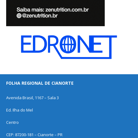
FOLHA REGIONAL DE CIANORTE
Avenida Brasil, 1167 – Sala 3
Ed. Ilha do Mel
Centro
CEP: 87200-181 – Cianorte – PR