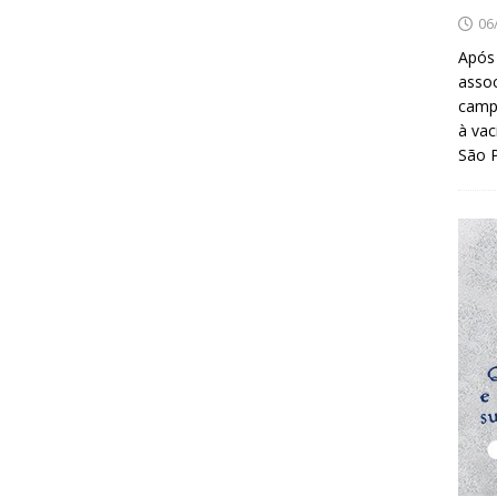
06
Após
asso
camp
à vac
São 