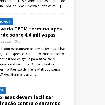
mio estão classificados para as quartas de
 da Copa do Brasil. Nesta quarta-feira, 5
[...]
IONAIS
ve da CPTM termina após
rdo sobre 4,6 mil vagas
/08/2026
0
lhadores retomam as atividades nas linhas
2, 13 e Expresso Aeroporto, mas sindicato
m estado de greve para fiscalizar o
rimento do acordo. Os trabalhadores da
nhia Paulista de Trens Metropolitanos
M) decidiram encerrar
[...]
DE
resas devem facilitar
inação contra o sarampo