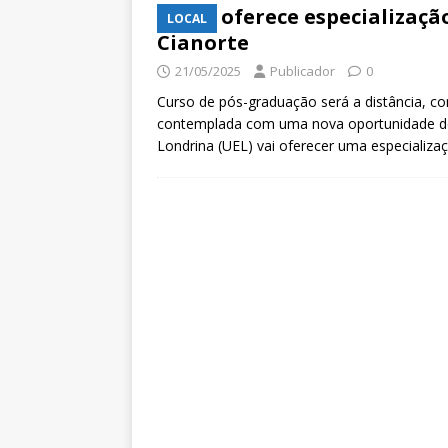
UEL oferece especializaçã
LOCAL
Cianorte
21/05/2025
Publicador
0
Curso de pós-graduação será a distância, com
contemplada com uma nova oportunidade de q
Londrina (UEL) vai oferecer uma especializa