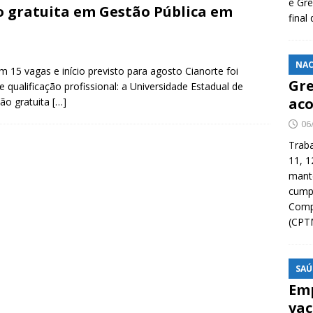
e Grê
o gratuita em Gestão Pública em
final
NAC
 15 vagas e início previsto para agosto Cianorte foi
Gre
ualificação profissional: a Universidade Estadual de
aco
ção gratuita
[…]
06
Traba
11, 1
manté
cump
Compa
(CPT
SAÚ
Emp
vac