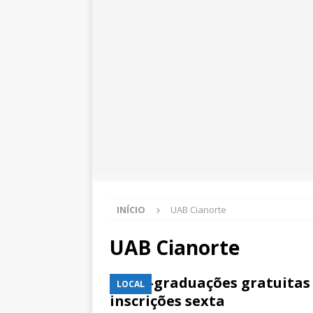
INÍCIO
UAB Cianorte
UAB Cianorte
Pós-graduações gratuita
LOCAL
inscrições sexta