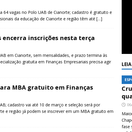
a 64 vagas no Polo UAB de Cianorte; cadastro é gratuito e
issionais da educação de Cianorte e região têm até
[…]
encerra inscrições nesta terça
 UAB em Cianorte, sem mensalidades, e prazo termina às
alização gratuita em Finanças Empresariais precisa agir
LEI
ESP
 para MBA gratuito em Finanças
Cru
qua
B; cadastro vai até 10 de março e seleção será por
06
te e região já podem se inscrever em um MBA gratuito em
Maio
Chape
fase 