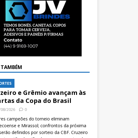
A TAMBÉM
ORTES
zeiro e Grêmio avançam às
rtas da Copa do Brasil
/08/2026
0
res campeões do torneio eliminam
coense e Mirassol; confrontos da próxima
serão definidos por sorteio da CBF. Cruzeiro