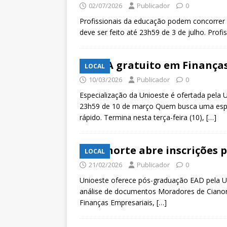
02/07/2026
Publicador
0
Profissionais da educação podem concorrer 
deve ser feito até 23h59 de 3 de julho. Prof
MBA gratuito em Finanças 
LOCAL
10/03/2026
Publicador
0
Especialização da Unioeste é ofertada pela
23h59 de 10 de março Quem busca uma especi
rápido. Termina nesta terça-feira (10),
[…]
Cianorte abre inscrições
LOCAL
21/02/2026
Publicador
0
Unioeste oferece pós-graduação EAD pela UA
análise de documentos Moradores de Cianor
Finanças Empresariais,
[…]