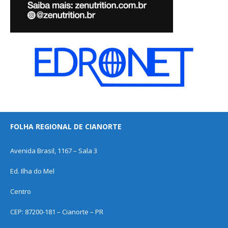
FOLHA REGIONAL DE CIANORTE
Avenida Brasil, 1167 – Sala 3
Ed. Ilha do Mel
Centro
CEP: 87200-181 – Cianorte – PR