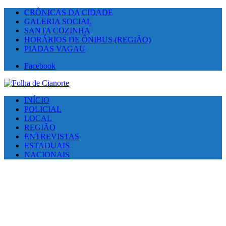
CRÔNICAS DA CIDADE
GALERIA SOCIAL
SANTA COZINHA
HORÁRIOS DE ÔNIBUS (REGIÃO)
PIADAS VAGAU
Facebook
INÍCIO
POLICIAL
LOCAL
REGIÃO
ENTREVISTAS
ESTADUAIS
NACIONAIS