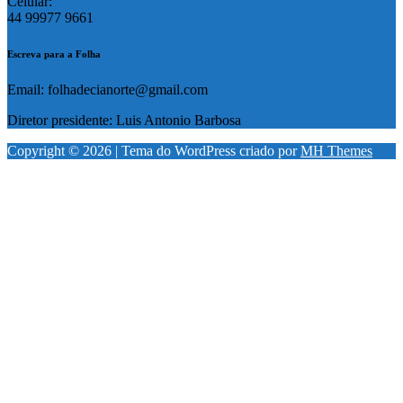
Celular:
44 99977 9661
Escreva para a Folha
Email: folhadecianorte@gmail.com
Diretor presidente: Luis Antonio Barbosa
Copyright © 2026 | Tema do WordPress criado por
MH Themes