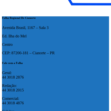
Folha Regional De Cianorte
Avenida Brasil, 1167 – Sala 3
Ed. Ilha do Mel
Centro
CEP: 87200-181 – Cianorte – PR
Fale com a Folha
Geral:
44 3018 2876
Redação:
44 3018 2015
Comercial:
44 3018 4876