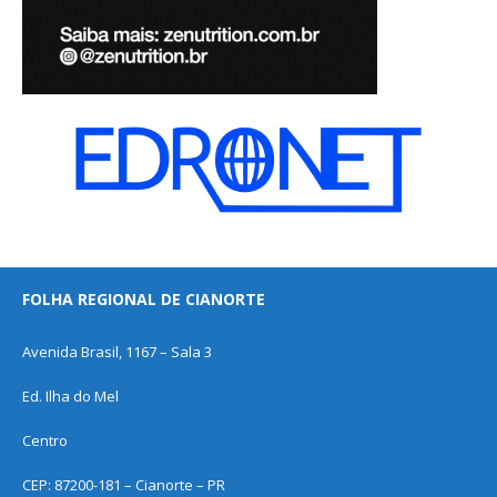
FOLHA REGIONAL DE CIANORTE
Avenida Brasil, 1167 – Sala 3
Ed. Ilha do Mel
Centro
CEP: 87200-181 – Cianorte – PR