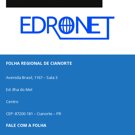
FOLHA REGIONAL DE CIANORTE
Avenida Brasil, 1167 – Sala 3
Ed. Ilha do Mel
Centro
CEP: 87200-181 – Cianorte – PR
FALE COM A FOLHA