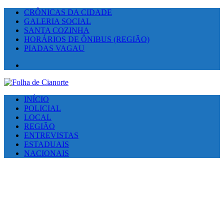
CRÔNICAS DA CIDADE
GALERIA SOCIAL
SANTA COZINHA
HORÁRIOS DE ÔNIBUS (REGIÃO)
PIADAS VAGAU
Facebook
INÍCIO
POLICIAL
LOCAL
REGIÃO
ENTREVISTAS
ESTADUAIS
NACIONAIS