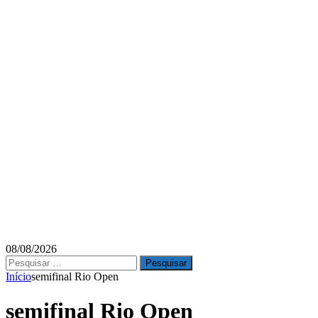
08/08/2026
Pesquisar
por:
Início
semifinal Rio Open
semifinal Rio Open