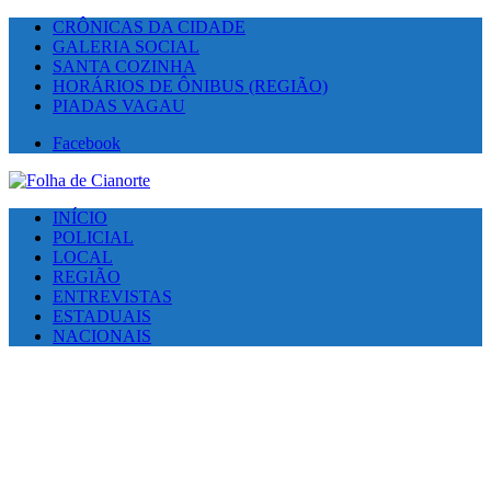
CRÔNICAS DA CIDADE
GALERIA SOCIAL
SANTA COZINHA
HORÁRIOS DE ÔNIBUS (REGIÃO)
PIADAS VAGAU
Facebook
INÍCIO
POLICIAL
LOCAL
REGIÃO
ENTREVISTAS
ESTADUAIS
NACIONAIS