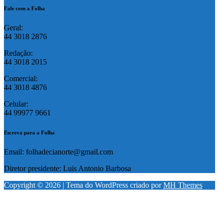
Fale com a Folha
Geral:
44 3018 2876
Redação:
44 3018 2015
Comercial:
44 3018 4876
Celular:
44 99977 9661
Escreva para a Folha
Email: folhadecianorte@gmail.com
Diretor presidente: Luis Antonio Barbosa
Copyright © 2026 | Tema do WordPress criado por
MH Themes