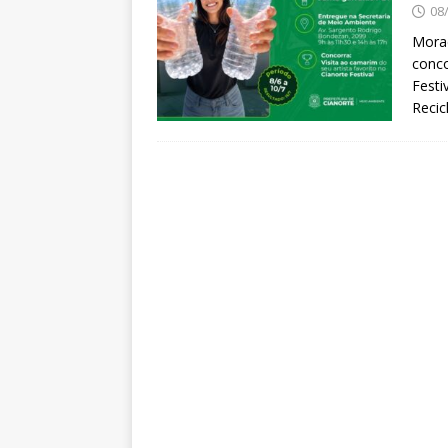
08
Morad
conco
Festi
Recic