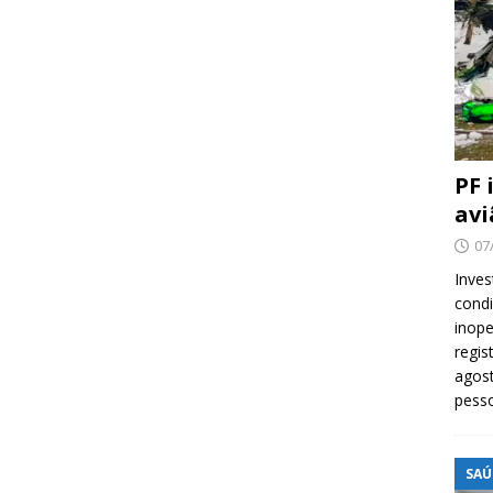
PF 
avi
07
Inves
cond
inope
regis
agost
pess
SAÚ