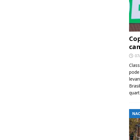
Cop
cam
07
Class
pode 
levan
Brasi
quar
NAC