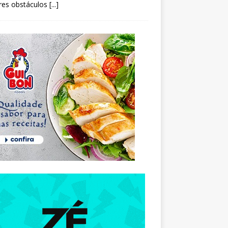
res obstáculos
[...]