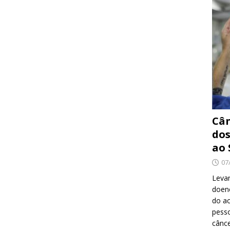
Cân
dos
ao 
07
Levan
doenç
do ac
pesso
cânc