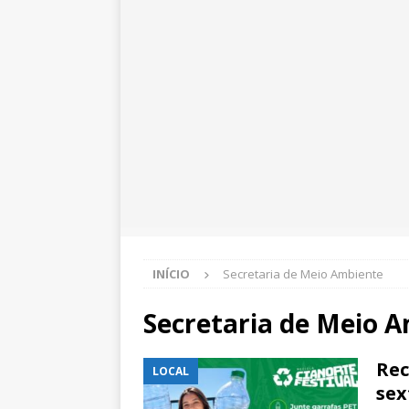
INÍCIO
Secretaria de Meio Ambiente
Secretaria de Meio 
Rec
LOCAL
sex