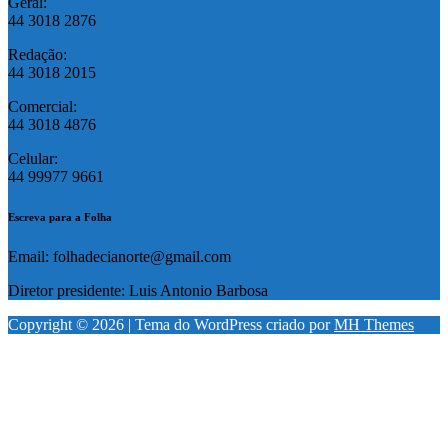
Geral:
44 3018 2876
Redação:
44 3018 2015
Comercial:
44 3018 4876
Celular:
44 99977 9661
Escreva para a Folha
Email: folhadecianorte@gmail.com
Diretor presidente: Luis Antonio Barbosa
Copyright © 2026 | Tema do WordPress criado por
MH Themes