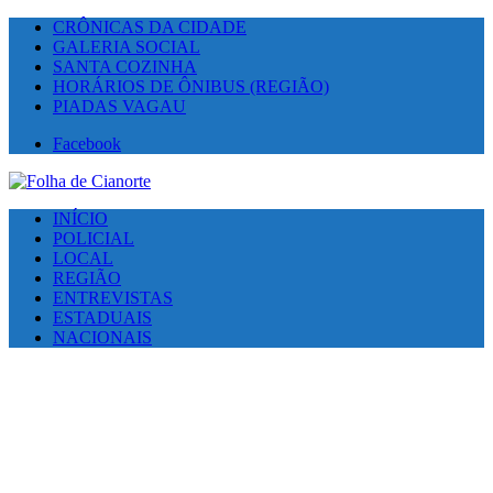
CRÔNICAS DA CIDADE
GALERIA SOCIAL
SANTA COZINHA
HORÁRIOS DE ÔNIBUS (REGIÃO)
PIADAS VAGAU
Facebook
INÍCIO
POLICIAL
LOCAL
REGIÃO
ENTREVISTAS
ESTADUAIS
NACIONAIS