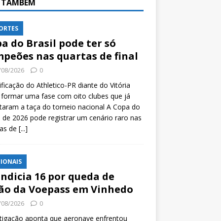
A TAMBÉM
ORTES
a do Brasil pode ter só
peões nas quartas de final
/08/2026
0
ificação do Athletico-PR diante do Vitória
formar uma fase com oito clubes que já
taram a taça do torneio nacional A Copa do
l de 2026 pode registrar um cenário raro nas
tas de
[...]
IONAIS
indicia 16 por queda de
ão da Voepass em Vinhedo
/08/2026
0
tigação aponta que aeronave enfrentou