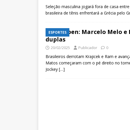
Seleção masculina jogará fora de casa entre
brasileira de tênis enfrentará a Grécia pelo
Rio Open: Marcelo Melo e
ESPORTES
duplas
20/02/2025
Publicador
0
Brasileiros derrotam Krajicek e Ram e avanç
Matos começaram com o pé direito no tornei
Jockey
[…]