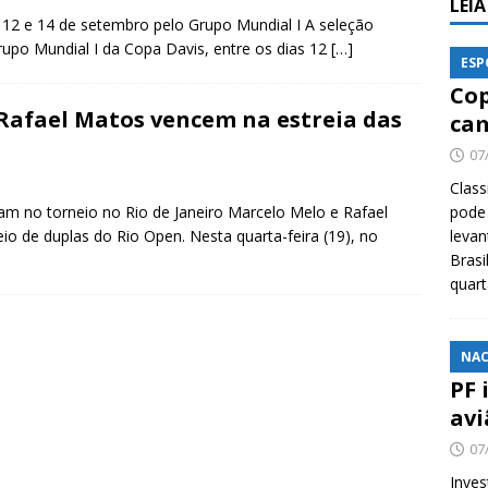
LEI
 12 e 14 de setembro pelo Grupo Mundial I A seleção
 Grupo Mundial I da Copa Davis, entre os dias 12
[…]
ESP
Cop
 Rafael Matos vencem na estreia das
cam
07
Class
am no torneio no Rio de Janeiro Marcelo Melo e Rafael
pode 
o de duplas do Rio Open. Nesta quarta-feira (19), no
levan
Brasi
quar
NAC
PF 
avi
07
Inves