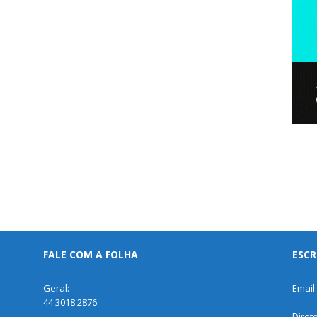
FALE COM A FOLHA
ESCR
Geral:
Email
44 3018 2876
Diret