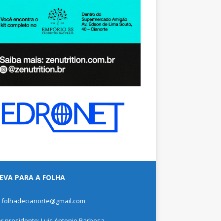
EVA PARA A FOLHA
: folhadecianorte@gmail.com
or presidente: Luis Antonio Barbosa