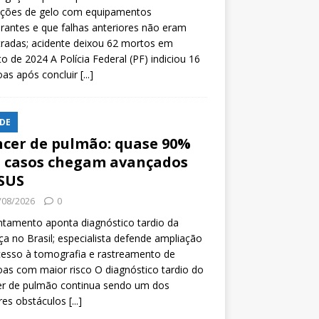
ições de gelo com equipamentos
rantes e que falhas anteriores não eram
tradas; acidente deixou 62 mortos em
o de 2024 A Polícia Federal (PF) indiciou 16
oas após concluir
[...]
DE
cer de pulmão: quase 90%
 casos chegam avançados
SUS
/08/2026
0
tamento aponta diagnóstico tardio da
a no Brasil; especialista defende ampliação
esso à tomografia e rastreamento de
as com maior risco O diagnóstico tardio do
er de pulmão continua sendo um dos
res obstáculos
[...]