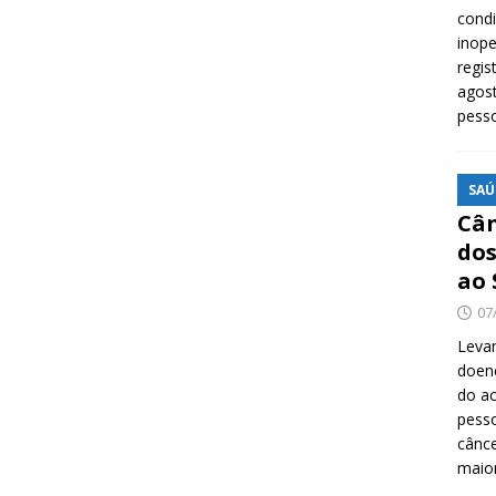
cond
inope
regis
agost
pess
SAÚ
Cân
dos
ao 
07
Levan
doenç
do ac
pesso
cânc
maio