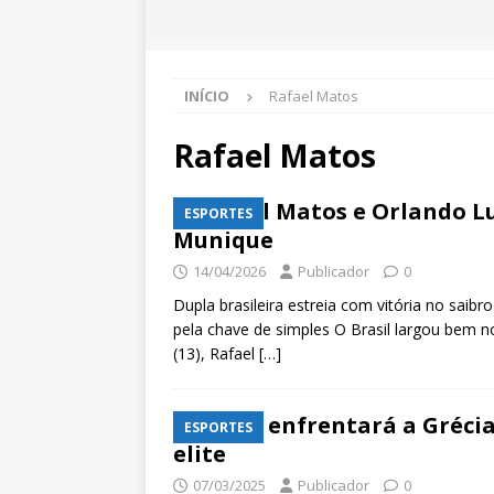
INÍCIO
Rafael Matos
Rafael Matos
Rafael Matos e Orlando L
ESPORTES
Munique
14/04/2026
Publicador
0
Dupla brasileira estreia com vitória no saib
pela chave de simples O Brasil largou bem 
(13), Rafael
[…]
Brasil enfrentará a Gréci
ESPORTES
elite
07/03/2025
Publicador
0