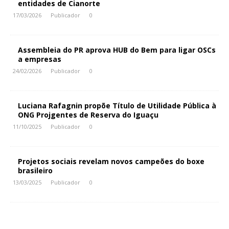
entidades de Cianorte
17/03/2026
Publicador
0
Assembleia do PR aprova HUB do Bem para ligar OSCs
a empresas
24/02/2026
Publicador
0
Luciana Rafagnin propõe Título de Utilidade Pública à
ONG Projgentes de Reserva do Iguaçu
11/10/2025
Publicador
0
Projetos sociais revelam novos campeões do boxe
brasileiro
13/03/2025
Publicador
0