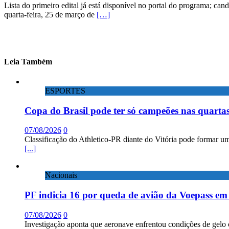
Lista do primeiro edital já está disponível no portal do programa; ca
quarta-feira, 25 de março de
[…]
Leia Também
ESPORTES
Copa do Brasil pode ter só campeões nas quartas
07/08/2026
0
Classificação do Athletico-PR diante do Vitória pode formar um
[...]
Nacionais
PF indicia 16 por queda de avião da Voepass e
07/08/2026
0
Investigação aponta que aeronave enfrentou condições de gelo 