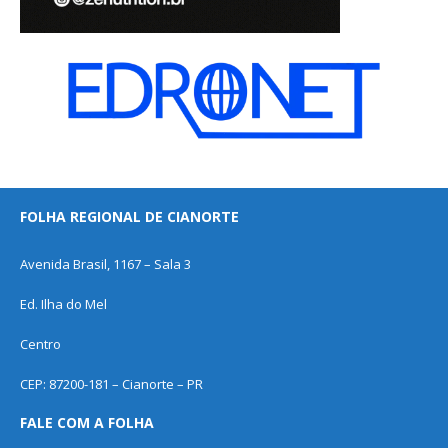
FOLHA REGIONAL DE CIANORTE
Avenida Brasil, 1167 – Sala 3
Ed. Ilha do Mel
Centro
CEP: 87200-181 – Cianorte – PR
FALE COM A FOLHA