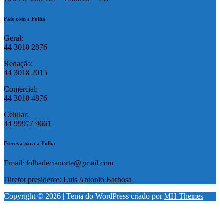
Fale com a Folha
Geral:
44 3018 2876
Redação:
44 3018 2015
Comercial:
44 3018 4876
Celular:
44 99977 9661
Escreva para a Folha
Email: folhadecianorte@gmail.com
Diretor presidente: Luis Antonio Barbosa
Copyright © 2026 | Tema do WordPress criado por
MH Themes