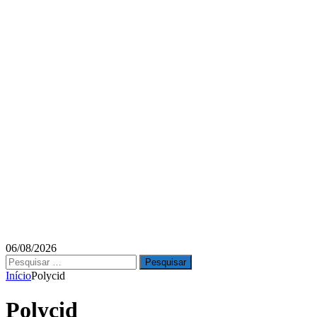
06/08/2026
Pesquisar
por:
Início
Polycid
Polycid