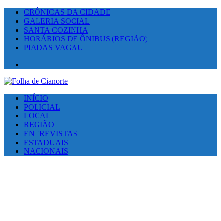
CRÔNICAS DA CIDADE
GALERIA SOCIAL
SANTA COZINHA
HORÁRIOS DE ÔNIBUS (REGIÃO)
PIADAS VAGAU
Facebook
INÍCIO
POLICIAL
LOCAL
REGIÃO
ENTREVISTAS
ESTADUAIS
NACIONAIS