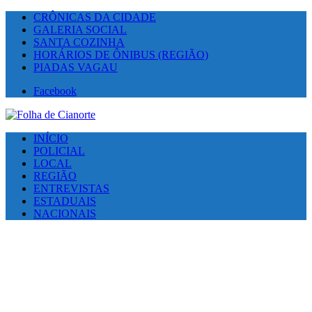
CRÔNICAS DA CIDADE
GALERIA SOCIAL
SANTA COZINHA
HORÁRIOS DE ÔNIBUS (REGIÃO)
PIADAS VAGAU
Facebook
INÍCIO
POLICIAL
LOCAL
REGIÃO
ENTREVISTAS
ESTADUAIS
NACIONAIS