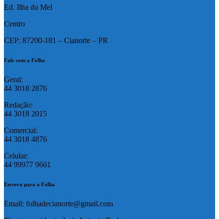
Ed. Ilha do Mel
Centro
CEP: 87200-181 – Cianorte – PR
Fale com a Folha
Geral:
44 3018 2876
Redação:
44 3018 2015
Comercial:
44 3018 4876
Celular:
44 99977 9661
Escreva para a Folha
Email: folhadecianorte@gmail.com