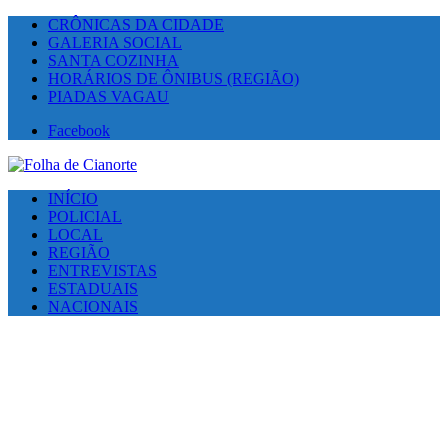
CRÔNICAS DA CIDADE
GALERIA SOCIAL
SANTA COZINHA
HORÁRIOS DE ÔNIBUS (REGIÃO)
PIADAS VAGAU
Facebook
INÍCIO
POLICIAL
LOCAL
REGIÃO
ENTREVISTAS
ESTADUAIS
NACIONAIS