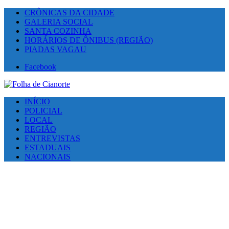
CRÔNICAS DA CIDADE
GALERIA SOCIAL
SANTA COZINHA
HORÁRIOS DE ÔNIBUS (REGIÃO)
PIADAS VAGAU
Facebook
INÍCIO
POLICIAL
LOCAL
REGIÃO
ENTREVISTAS
ESTADUAIS
NACIONAIS