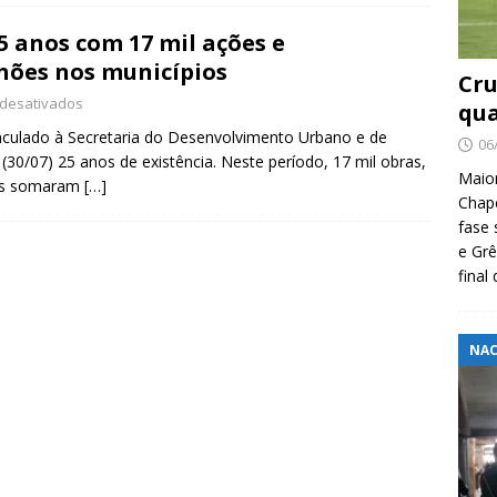
 anos com 17 mil ações e
lhões nos municípios
Cru
desativados
qua
nculado à Secretaria do Desenvolvimento Urbano e de
06
(30/07) 25 anos de existência. Neste período, 17 mil obras,
Maio
ses somaram
[…]
Chape
fase 
e Grê
final
NAC