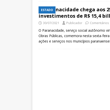
Paranacidade chega aos 25
ESTADO
investimentos de R$ 15,4 bi
30/07/2021
Publicador
Comentários 
O Paranacidade, serviço social autônomo vi
Obras Públicas, comemora nesta sexta-feira 
ações e serviços nos municípios paranaen