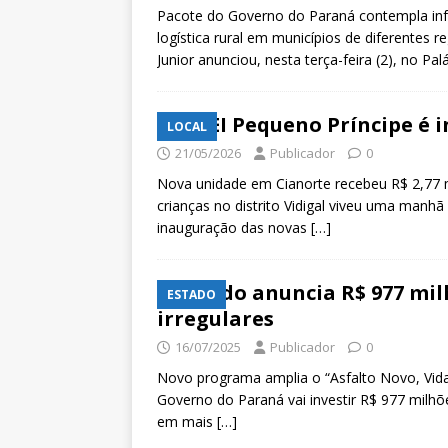
Pacote do Governo do Paraná contempla infr
logística rural em municípios de diferentes
Junior anunciou, nesta terça-feira (2), no Pa
CMEI Pequeno Príncipe é 
LOCAL
21/05/2026
Publicador
0
Nova unidade em Cianorte recebeu R$ 2,77 m
crianças no distrito Vidigal viveu uma manhã
inauguração das novas
[…]
Estado anuncia R$ 977 mil
ESTADO
irregulares
16/07/2025
Publicador
0
Novo programa amplia o “Asfalto Novo, Vida
Governo do Paraná vai investir R$ 977 milhõ
em mais
[…]