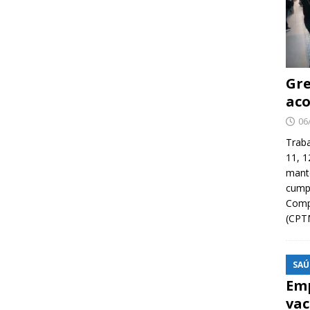
Gre
aco
06
Traba
11, 1
manté
cump
Compa
(CPT
SAÚ
Emp
vac