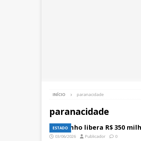
INÍCIO
paranacidade
paranacidade
Ratinho libera R$ 350 mil
ESTADO
03/06/2026
Publicador
0