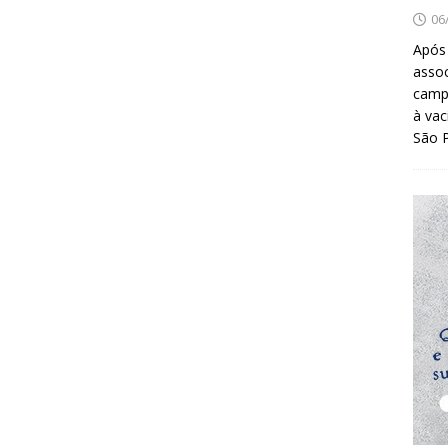
06
Após
asso
camp
à vac
São 