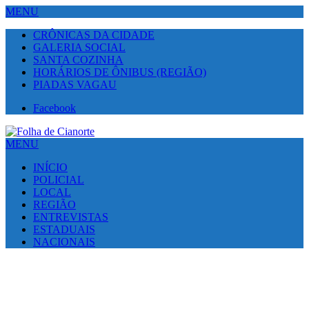
MENU
CRÔNICAS DA CIDADE
GALERIA SOCIAL
SANTA COZINHA
HORÁRIOS DE ÔNIBUS (REGIÃO)
PIADAS VAGAU
Facebook
MENU
INÍCIO
POLICIAL
LOCAL
REGIÃO
ENTREVISTAS
ESTADUAIS
NACIONAIS