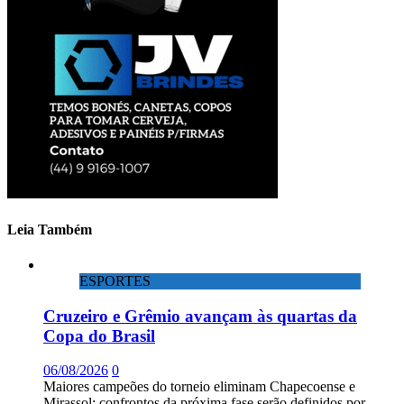
Leia Também
ESPORTES
Cruzeiro e Grêmio avançam às quartas da
Copa do Brasil
06/08/2026
0
Maiores campeões do torneio eliminam Chapecoense e
Mirassol; confrontos da próxima fase serão definidos por