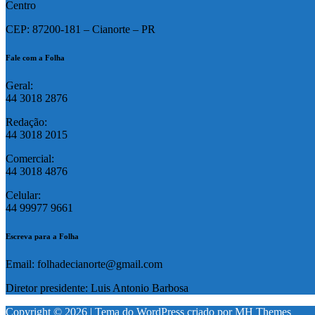
Centro
CEP: 87200-181 – Cianorte – PR
Fale com a Folha
Geral:
44 3018 2876
Redação:
44 3018 2015
Comercial:
44 3018 4876
Celular:
44 99977 9661
Escreva para a Folha
Email: folhadecianorte@gmail.com
Diretor presidente: Luis Antonio Barbosa
Copyright © 2026 | Tema do WordPress criado por
MH Themes