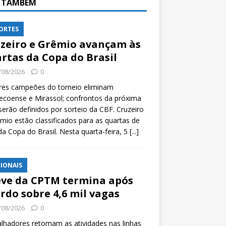
A TAMBÉM
ORTES
zeiro e Grêmio avançam às
rtas da Copa do Brasil
/08/2026
0
res campeões do torneio eliminam
coense e Mirassol; confrontos da próxima
serão definidos por sorteio da CBF. Cruzeiro
mio estão classificados para as quartas de
 da Copa do Brasil. Nesta quarta-feira, 5
[...]
IONAIS
ve da CPTM termina após
rdo sobre 4,6 mil vagas
/08/2026
0
lhadores retomam as atividades nas linhas