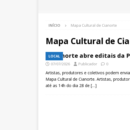
INÍCIO
Mapa Cultural de Cianorte
Mapa Cultural de Ci
Cianorte abre editais da 
LOCAL
07/07/2026
Publicador
0
Artistas, produtores e coletivos podem envia
Mapa Cultural de Cianorte. Artistas, produtor
até as 14h do dia 28 de
[…]