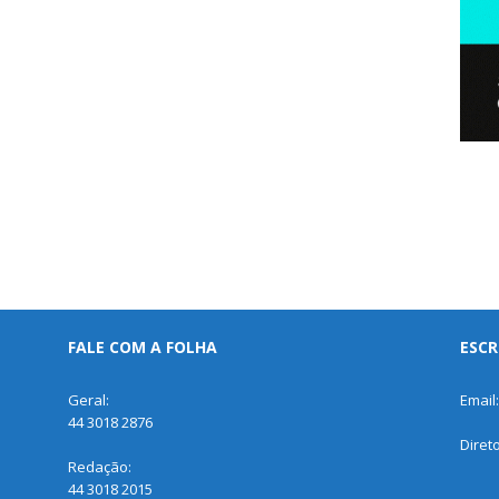
FALE COM A FOLHA
ESCR
Geral:
Email
44 3018 2876
Diret
Redação:
44 3018 2015