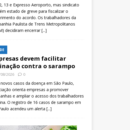
2, 13 e Expresso Aeroporto, mas sindicato
m estado de greve para fiscalizar o
rimento do acordo. Os trabalhadores da
nhia Paulista de Trens Metropolitanos
M) decidiram encerrar
[...]
DE
resas devem facilitar
inação contra o sarampo
/08/2026
0
 novos casos da doença em São Paulo,
ciação orienta empresas a promover
anhas e ampliar o acesso dos trabalhadores
ina. O registro de 16 casos de sarampo em
Paulo acendeu um alerta
[...]