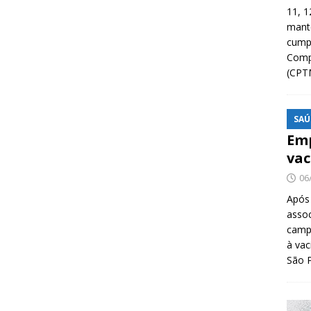
11, 1
manté
cump
Compa
(CPT
SAÚ
Emp
vac
06
Após
asso
camp
à vac
São 