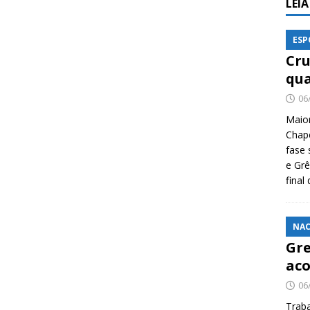
LEI
ESP
Cru
qua
06
Maio
Chape
fase 
e Grê
final
NAC
Gre
aco
06
Traba