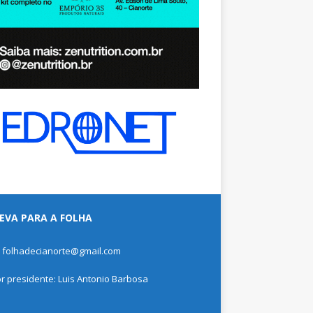
EVA PARA A FOLHA
: folhadecianorte@gmail.com
or presidente: Luis Antonio Barbosa