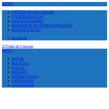
MENU
CRÔNICAS DA CIDADE
GALERIA SOCIAL
SANTA COZINHA
HORÁRIOS DE ÔNIBUS (REGIÃO)
PIADAS VAGAU
Facebook
MENU
INÍCIO
POLICIAL
LOCAL
REGIÃO
ENTREVISTAS
ESTADUAIS
NACIONAIS