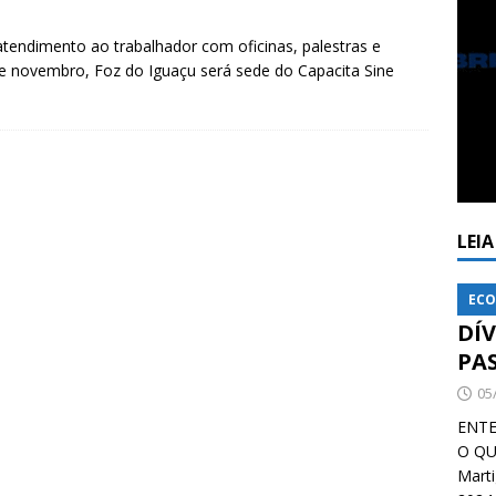
atendimento ao trabalhador com oficinas, palestras e
de novembro, Foz do Iguaçu será sede do Capacita Sine
LEI
ECO
DÍ
PA
05
ENTE
O QU
Mart