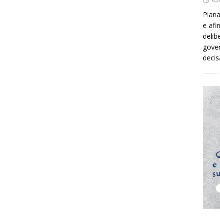
Plana
e afi
delib
gover
decis