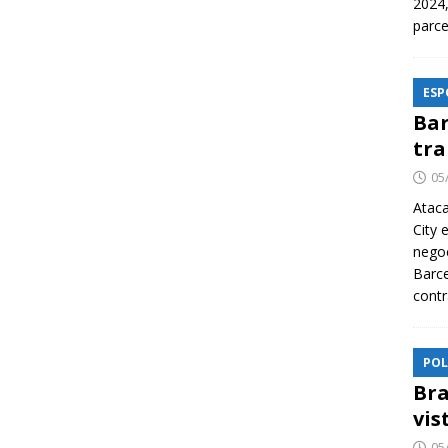
2024,
parce
ESP
Bar
tra
05
Ataca
City 
nego
Barce
contr
POL
Bra
vis
05