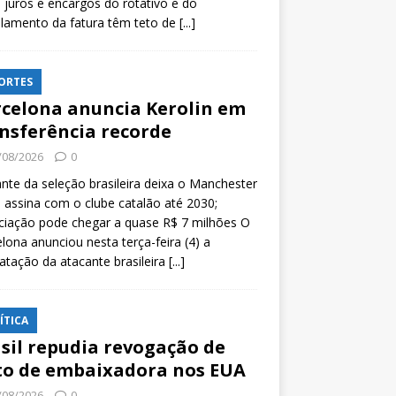
 juros e encargos do rotativo e do
lamento da fatura têm teto de
[...]
ORTES
celona anuncia Kerolin em
nsferência recorde
/08/2026
0
nte da seleção brasileira deixa o Manchester
e assina com o clube catalão até 2030;
ciação pode chegar a quase R$ 7 milhões O
lona anunciou nesta terça-feira (4) a
atação da atacante brasileira
[...]
ÍTICA
sil repudia revogação de
to de embaixadora nos EUA
/08/2026
0