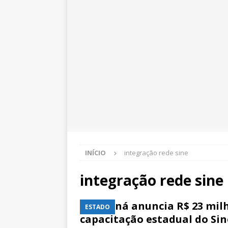
INÍCIO
integração rede sine
integração rede sine
Paraná anuncia R$ 23 mil
ESTADO
capacitação estadual do Sin