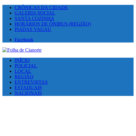
CRÔNICAS DA CIDADE
GALERIA SOCIAL
SANTA COZINHA
HORÁRIOS DE ÔNIBUS (REGIÃO)
PIADAS VAGAU
Facebook
INÍCIO
POLICIAL
LOCAL
REGIÃO
ENTREVISTAS
ESTADUAIS
NACIONAIS