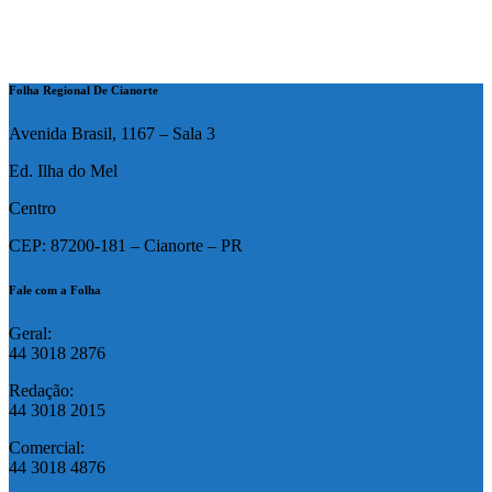
Folha Regional De Cianorte
Avenida Brasil, 1167 – Sala 3
Ed. Ilha do Mel
Centro
CEP: 87200-181 – Cianorte – PR
Fale com a Folha
Geral:
44 3018 2876
Redação:
44 3018 2015
Comercial:
44 3018 4876