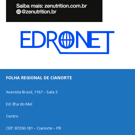
FOLHA REGIONAL DE CIANORTE
Avenida Brasil, 1167 – Sala 3
Ed. Ilha do Mel
Centro
CEP: 87200-181 – Cianorte – PR