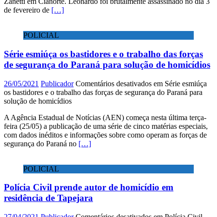
Zanetti em Cianorte. Leonardo foi brutalmente assassinado no dia 3
de fevereiro de
[…]
POLICIAL
Série esmiúça os bastidores e o trabalho das forças
de segurança do Paraná para solução de homicídios
26/05/2021
Publicador
Comentários desativados
em Série esmiúça
os bastidores e o trabalho das forças de segurança do Paraná para
solução de homicídios
A Agência Estadual de Notícias (AEN) começa nesta última terça-
feira (25/05) a publicação de uma série de cinco matérias especiais,
com dados inéditos e informações sobre como operam as forças de
segurança do Paraná no
[…]
POLICIAL
Polícia Civil prende autor de homicídio em
residência de Tapejara
27/04/2021
Publicador
Comentários desativados
em Polícia Civil