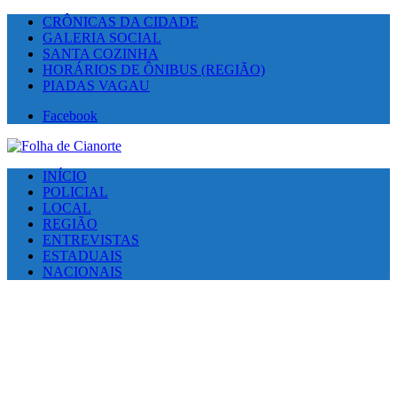
CRÔNICAS DA CIDADE
GALERIA SOCIAL
SANTA COZINHA
HORÁRIOS DE ÔNIBUS (REGIÃO)
PIADAS VAGAU
Facebook
INÍCIO
POLICIAL
LOCAL
REGIÃO
ENTREVISTAS
ESTADUAIS
NACIONAIS