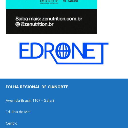
FOLHA REGIONAL DE CIANORTE
Avenida Brasil, 1167 – Sala 3
Ed. Ilha do Mel
Centro