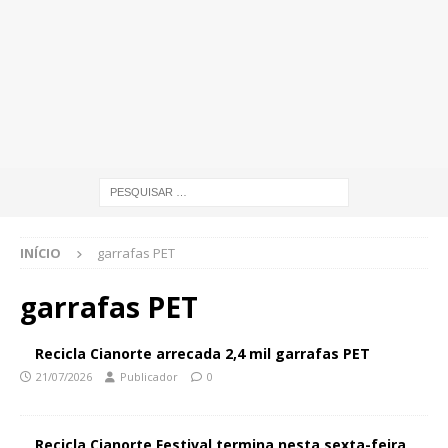
INÍCIO
garrafas PET
garrafas PET
Recicla Cianorte arrecada 2,4 mil garrafas PET
21/07/2026
Publicador
0
Recicla Cianorte Festival termina nesta sexta-feira