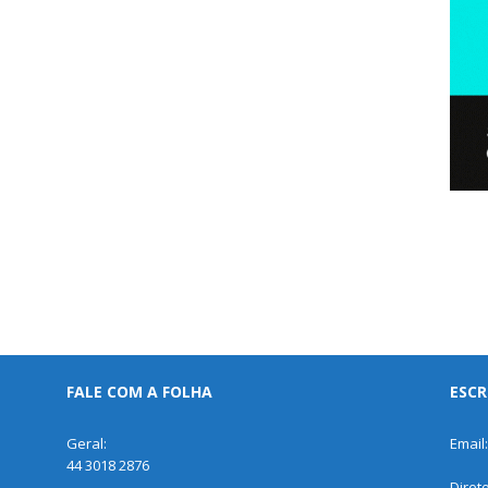
FALE COM A FOLHA
ESCR
Geral:
Email
44 3018 2876
Diret