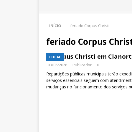
INÍCIO
feriado Corpus Christi
feriado Corpus Christ
Corpus Christi em Cianorte
LOCAL
03/06/2026
Publicador
0
Repartições públicas municipais terão expedie
serviços essenciais seguem com atendimento
mudanças no funcionamento dos serviços p