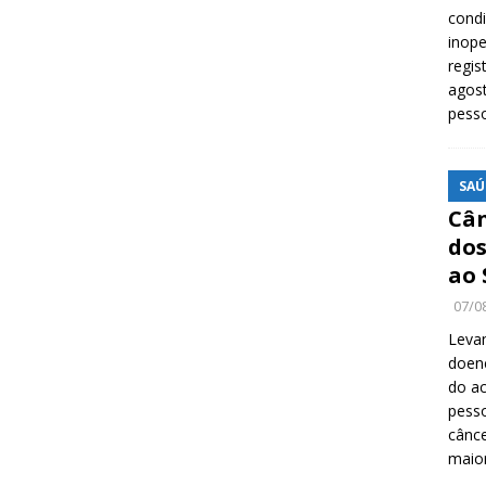
cond
inope
regis
agost
pess
SAÚ
Cân
dos
ao 
07/0
Levan
doenç
do ac
pesso
cânc
maio