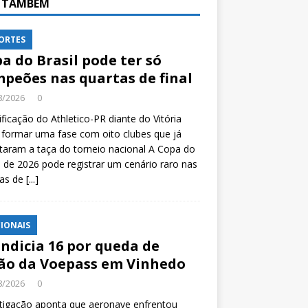
A TAMBÉM
ORTES
a do Brasil pode ter só
peões nas quartas de final
8/2026
0
ificação do Athletico-PR diante do Vitória
formar uma fase com oito clubes que já
taram a taça do torneio nacional A Copa do
l de 2026 pode registrar um cenário raro nas
tas de
[...]
IONAIS
indicia 16 por queda de
ão da Voepass em Vinhedo
8/2026
0
tigação aponta que aeronave enfrentou