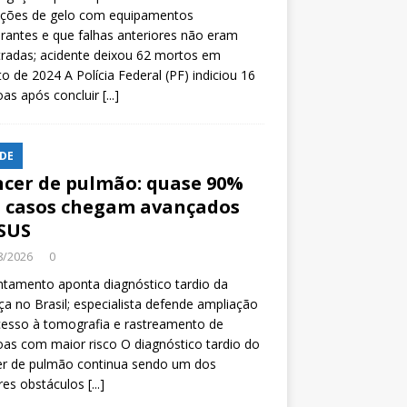
ições de gelo com equipamentos
rantes e que falhas anteriores não eram
tradas; acidente deixou 62 mortos em
o de 2024 A Polícia Federal (PF) indiciou 16
oas após concluir
[...]
DE
cer de pulmão: quase 90%
 casos chegam avançados
SUS
8/2026
0
tamento aponta diagnóstico tardio da
a no Brasil; especialista defende ampliação
esso à tomografia e rastreamento de
as com maior risco O diagnóstico tardio do
er de pulmão continua sendo um dos
res obstáculos
[...]