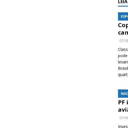
LEI
ESP
Cop
cam
07/0
Class
pode 
levan
Brasi
quar
NAC
PF 
avi
07/0
Inves