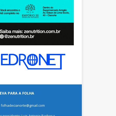
EVA PARA A FOLHA
: folhadecianorte@gmail.com
or presidente: Luis Antonio Barbosa