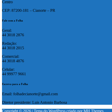
Centro
CEP: 87200-181 – Cianorte – PR
Fale com a Folha
Geral:
44 3018 2876
Redação:
44 3018 2015
Comercial:
44 3018 4876
Celular:
44 99977 9661
Escreva para a Folha
Email: folhadecianorte@gmail.com
Diretor presidente: Luis Antonio Barbosa
Copyright © 2026 | Tema do WordPress criado por
MH Themes