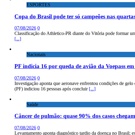
ESPORTES
Copa do Brasil pode ter só campeões nas quartas
07/08/2026
0
Classificação do Athletico-PR diante do Vitória pode formar um
[...]
Nacionais
PF indicia 16 por queda de avião da Voepass e
07/08/2026
0
Investigação aponta que aeronave enfrentou condições de gelo 
(PF) indiciou 16 pessoas após concluir
[...]
Saúde
Câncer de pulmão: quase 90% dos casos chega
07/08/2026
0
Levantamento aponta diagnóstico tardio da doença no Brasil; e