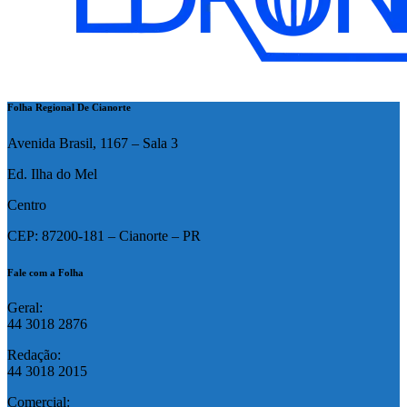
Folha Regional De Cianorte
Avenida Brasil, 1167 – Sala 3
Ed. Ilha do Mel
Centro
CEP: 87200-181 – Cianorte – PR
Fale com a Folha
Geral:
44 3018 2876
Redação:
44 3018 2015
Comercial: