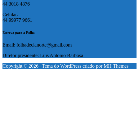
44 3018 4876
Celular:
44 99977 9661
Escreva para a Folha
Email: folhadecianorte@gmail.com
Diretor presidente: Luis Antonio Barbosa
Copyright © 2026 | Tema do WordPress criado por
MH Themes