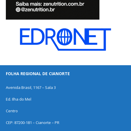
FOLHA REGIONAL DE CIANORTE
Avenida Brasil, 1167 – Sala 3
Ed. Ilha do Mel
Centro
CEP: 87200-181 – Cianorte – PR